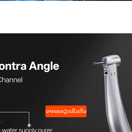
ລາຍລະອຽດເພີ່ມເຕີມ