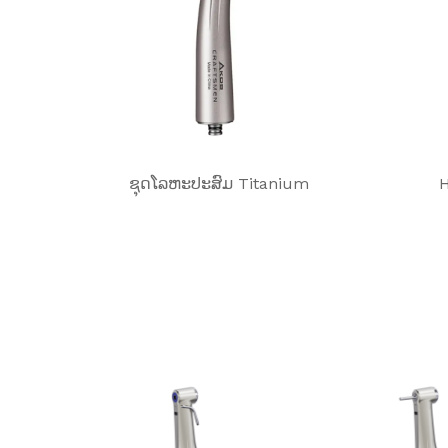
ຊຸດໂລຫະປະສົມ Titanium
H