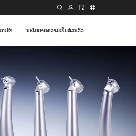
ວກເຮົາ
ນະໂຍບາຍຄວາມເປັນສ່ວນຕົວ