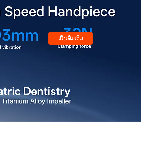
ເບິ່ງເພີ່ມເຕີມ