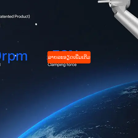
ລາຍລະອຽດເພີ່ມເຕີມ