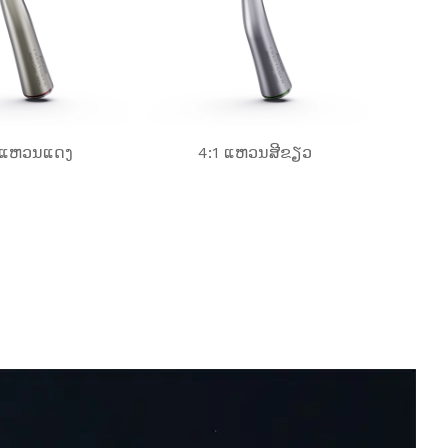
 ແຫວນ​ແດງ
4:1 ແຫວນສີຂຽວ