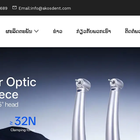
0689
Email:info@akosdent.com
ຜະລິດຕະພັນ
ຂ່າວ
ກ່ຽວກັບພວກເຮົາ
ຕິດຕໍ່ພ