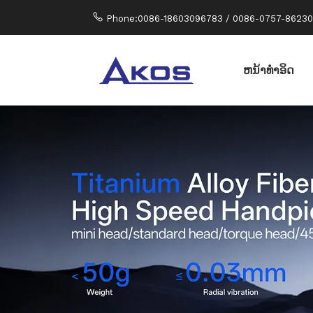
Phone:0086-18603096783 / 0086-0757-8623
ຫນ້າທໍາອິດ