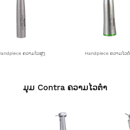
andpiece ຄວາມ​ໄວ​ສູງ​
Handpiece ຄວາມໄວຕ່
ມຸມ Contra ຄວາມໄວຕ່ໍາ